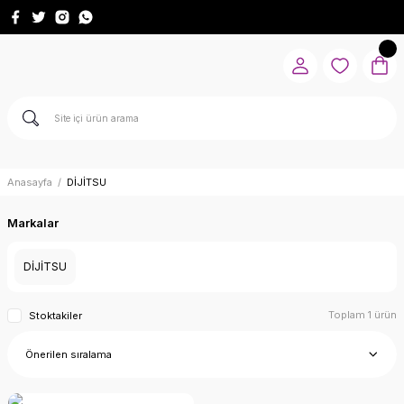
Anasayfa
DİJİTSU
Markalar
DİJİTSU
Toplam 1 ürün
Stoktakiler