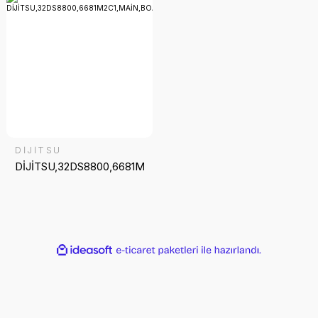
DİJİTSU
DİJİTSU,32DS8800,6681M2C1,MAİN,BOARD
ideasoft
ile
e-
hazırlandı.
ticaret
paketleri