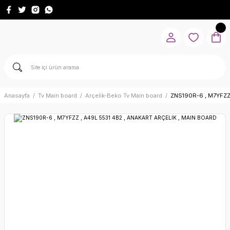
Anasayfa
Tv Main board
Arçelik-Beko Tv Main board
ZNS190R-6 , M7YFZZ