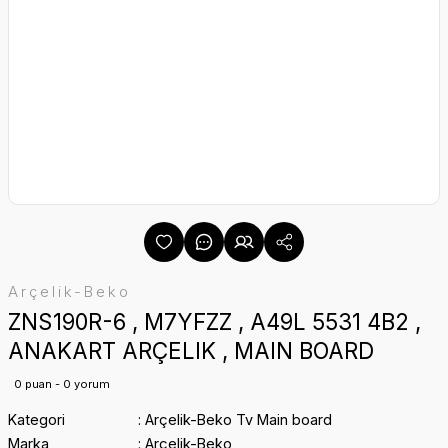
Arçelik-Beko
ZNS190R-6 , M7YFZZ , A49L 5531 4B2 ,
ANAKART ARÇELIK , MAIN BOARD
0 puan - 0 yorum
Kategori
Arçelik-Beko Tv Main board
Marka
Arçelik-Beko