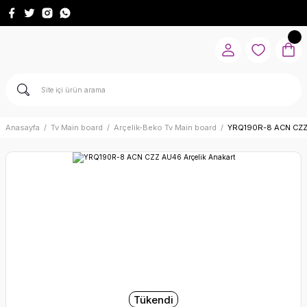
Anasayfa
Tv Main board
Arçelik-Beko Tv Main board
YRQ190R-8 ACN CZZ 
Tükendi