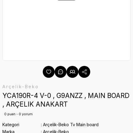
Arçelik-Beko
YCA190R-4 V-0 , G9ANZZ , MAIN BOARD
, ARÇELIK ANAKART
0 puan - 0 yorum
Kategori
Arçelik-Beko Tv Main board
Marka
Arçelik-Beko