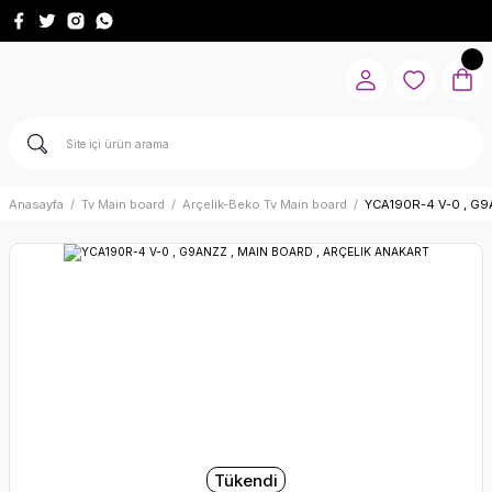
Anasayfa
Tv Main board
Arçelik-Beko Tv Main board
YCA190R-4 V-0 , G9
Tükendi