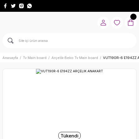
Anasayfa
Tv Main board
Arçelik-Beko Tv Main board
VUT190R-6 E194ZZ 
Tükendi