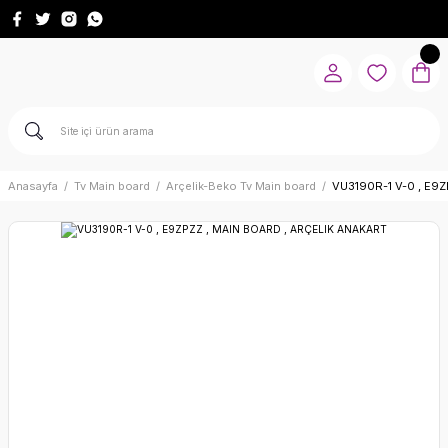
Anasayfa
Tv Main board
Arçelik-Beko Tv Main board
VU3190R-1 V-0 , E9