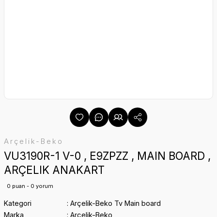
Arçelik-Beko
VU3190R-1 V-0 , E9ZPZZ , MAIN BOARD ,
ARÇELIK ANAKART
0 puan - 0 yorum
Kategori
Arçelik-Beko Tv Main board
Marka
Arçelik-Beko