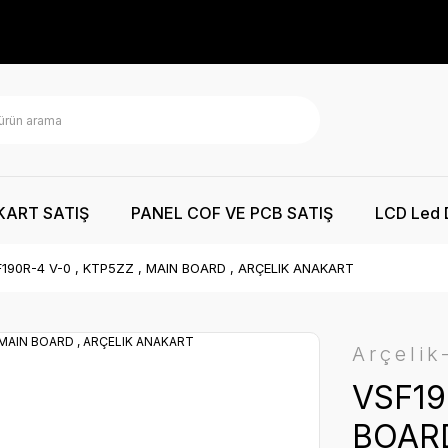
KART SATIŞ
PANEL COF VE PCB SATIŞ
LCD Led 
190R-4 V-0 , KTP5ZZ , MAIN BOARD , ARÇELIK ANAKART
Arçelik
VSF19
BOARD