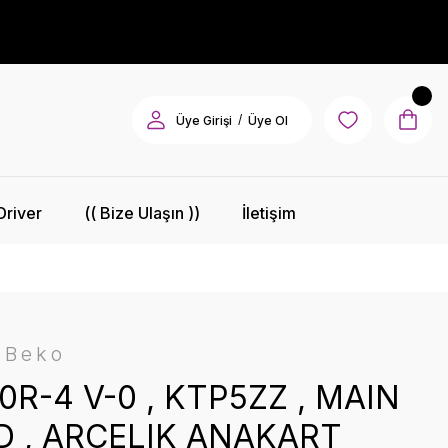
/
Üye Girişi
Üye Ol
Driver
(( Bize Ulaşın ))
İletişim
-Beko
0R-4 V-0 , KTP5ZZ , MAIN
 , ARÇELIK ANAKART