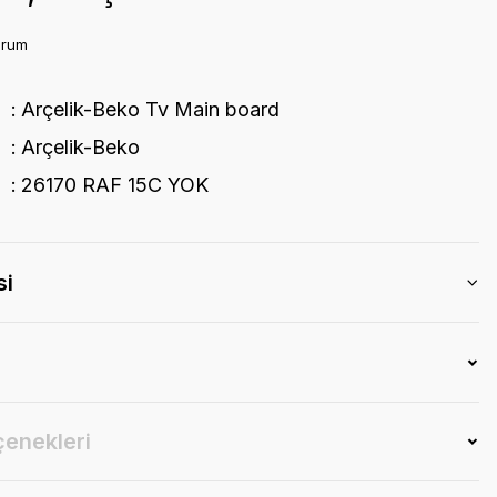
orum
Arçelik-Beko Tv Main board
Arçelik-Beko
26170 RAF 15C YOK
si
çenekleri