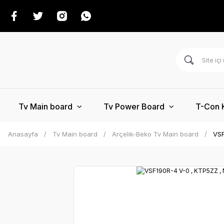
Tv Main board
Tv Power Board
T-Con 
Anasayfa
Tv Main board
Arçelik-Beko Tv Main board
VSF