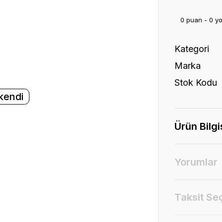
0 puan - 0 y
Kategori
Marka
Stok Kodu
kendi
Ürün Bilgi
Yorumlar
Taksit Se