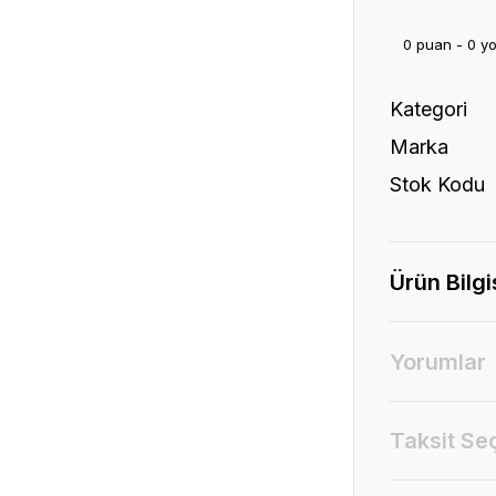
0 puan - 0 y
Kategori
Marka
Stok Kodu
Ürün Bilgi
Yorumlar
Taksit Se