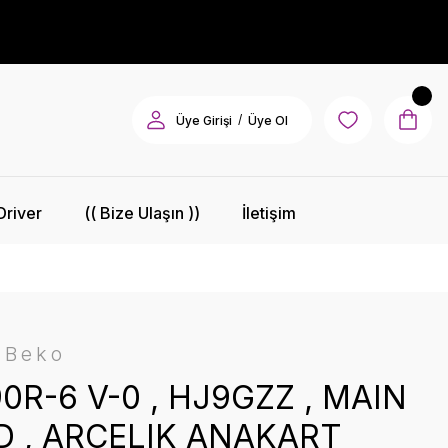
/
Üye Girişi
Üye Ol
Driver
(( Bize Ulaşın ))
İletişim
-Beko
0R-6 V-0 , HJ9GZZ , MAIN
 , ARÇELIK ANAKART