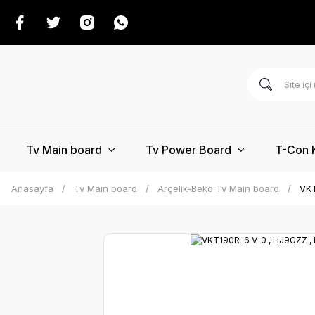
Tv Main board
Tv Power Board
T-Con 
Anasayfa
Tv Main board
Arçelik-Beko Tv Main board
VKT