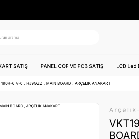
KART SATIŞ
PANEL COF VE PCB SATIŞ
LCD Led 
190R-6 V-0 , HJ9GZZ , MAIN BOARD , ARÇELIK ANAKART
Arçelik
VKT19
BOARD