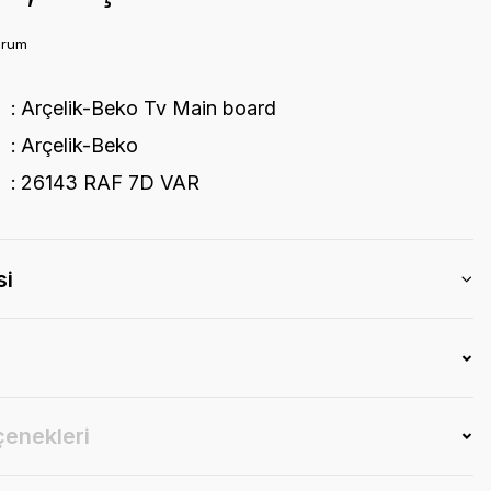
orum
Arçelik-Beko Tv Main board
Arçelik-Beko
26143 RAF 7D VAR
si
çenekleri