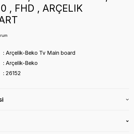
0 , FHD , ARÇELIK
ART
orum
Arçelik-Beko Tv Main board
Arçelik-Beko
26152
si