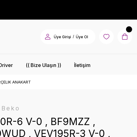
/
Üye Girişi
Üye Ol
Driver
(( Bize Ulaşın ))
İletişim
ARÇELIK ANAKART
-Beko
0R-6 V-0 , BF9MZZ ,
WUD , VEV195R-3 V-0 ,