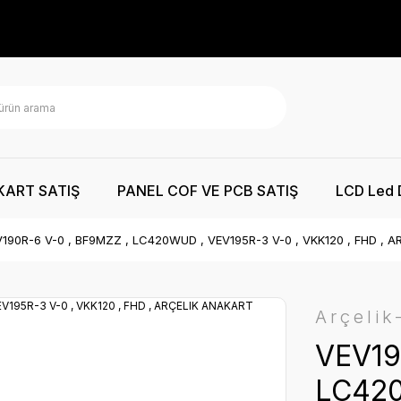
KART SATIŞ
PANEL COF VE PCB SATIŞ
LCD Led 
190R-6 V-0 , BF9MZZ , LC420WUD , VEV195R-3 V-0 , VKK120 , FHD , 
Arçelik
VEV19
LC420