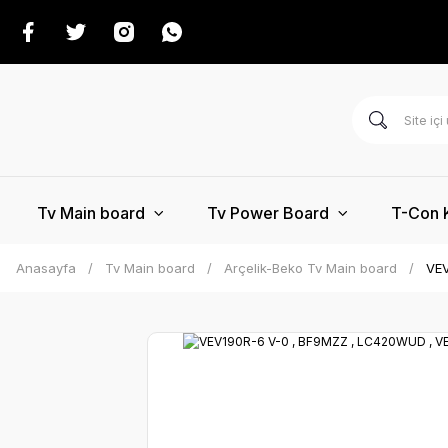
Tv Main board
Tv Power Board
T-Con 
Anasayfa
Tv Main board
Arçelik-Beko Tv Main board
VEV