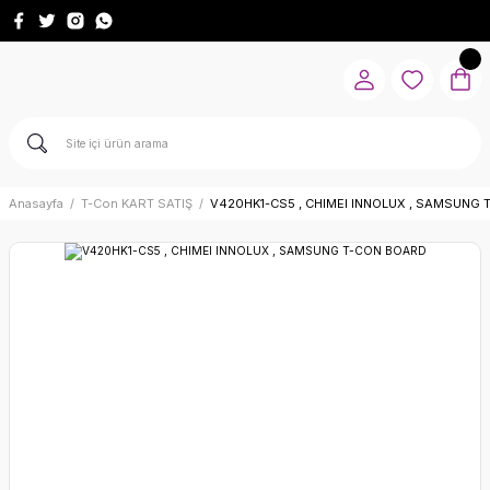
Anasayfa
T-Con KART SATIŞ
V420HK1-CS5 , CHIMEI INNOLUX , SAMSUNG