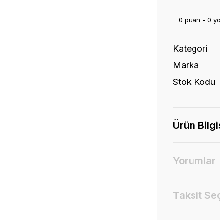
0 puan - 0 y
Kategori
Marka
Stok Kodu
Ürün Bilgi
Yorumlar
Taksit Se