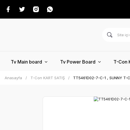
Tv Main board
Tv Power Board
T-Con 
Anasayfa
T-Con KART SATIŞ
TT5461D02-7-C-1 , SUNNY T