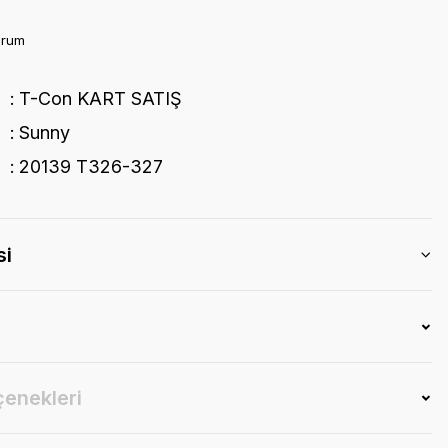
orum
T-Con KART SATIŞ
Sunny
20139 T326-327
si
çenekleri