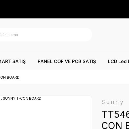
KART SATIŞ
PANEL COF VE PCB SATIŞ
LCD Led 
-CON BOARD
Sunny
TT546
CON 