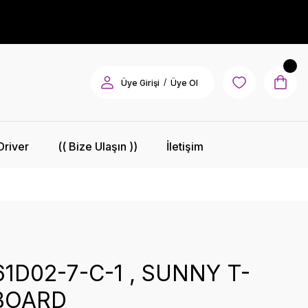
/
Üye Girişi
Üye Ol
Driver
(( Bize Ulaşın ))
İletişim
1D02-7-C-1 , SUNNY T-
BOARD