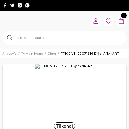
Anasayfa
Tv Main board
Diğer
TT10C V1.1 2007.12.16 Diğer ANAKART
Tükendi