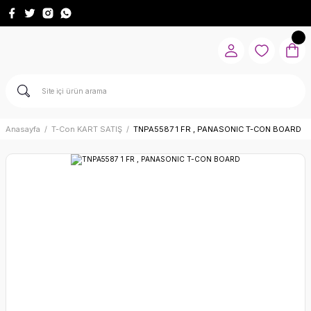
Anasayfa
T-Con KART SATIŞ
TNPA5587 1 FR , PANASONIC T-CON BOARD