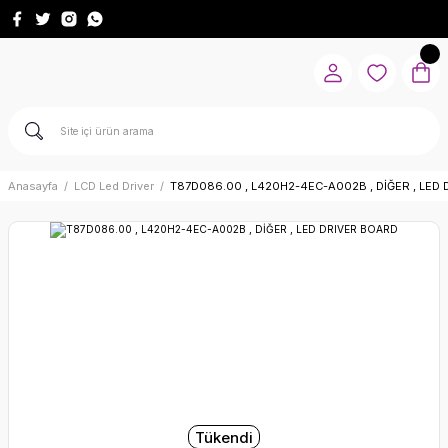
Anasayfa
LCD Led Driver
T87D086.00 , L420H2-4EC-A002B , DİĞER , LED
Tükendi