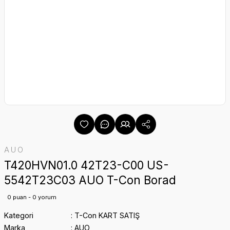
AUO
T420HVN01.0 42T23-C00 US-
5542T23C03 AUO T-Con Borad
0 puan - 0 yorum
Kategori
T-Con KART SATIŞ
Marka
AUO