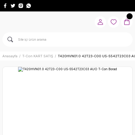
Anasayfa
T-Con KART SATIŞ
T420HVN01.0 42T23-C00 US-5542T23C03 AU