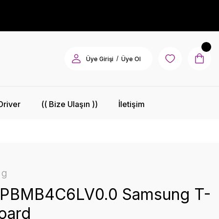
/
Üye Girişi
Üye Ol
Driver
(( Bize Ulaşın ))
İletişim
ng
PBMB4C6LV0.0 Samsung T-
oard