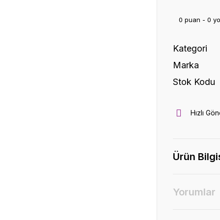
0 puan - 0 y
Kategori
Marka
Stok Kodu
Hızlı Gön
Ürün Bilgi
Yorumlar