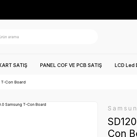
KART SATIŞ
PANEL COF VE PCB SATIŞ
LCD Led 
 T-Con Board
Samsu
SD120
Con B