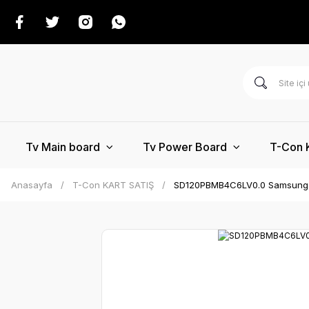
Tv Main board
Tv Power Board
T-Con 
Anasayfa
T-Con KART SATIŞ
SD120PBMB4C6LV0.0 Samsung