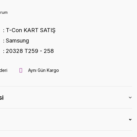
orum
T-Con KART SATIŞ
Samsung
20328 T259 - 258
deri
Aynı Gün Kargo
si