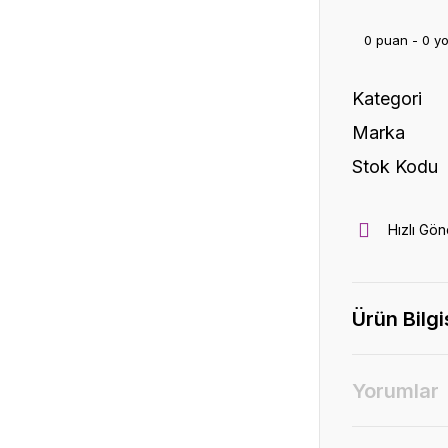
0 puan - 0 y
Kategori
Marka
Stok Kodu
Hızlı Gön
Ürün Bilgi
Yorumlar