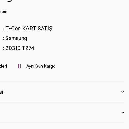
orum
T-Con KART SATIŞ
Samsung
20310 T274
deri
Aynı Gün Kargo
si