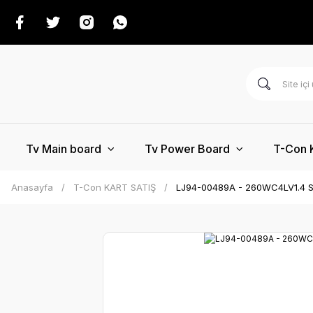
Tv Main board
Tv Power Board
T-Con 
Anasayfa
T-Con KART SATIŞ
LJ94-00489A - 260WC4LV1.4 