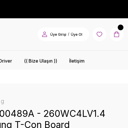
/
Üye Girişi
Üye Ol
Driver
(( Bize Ulaşın ))
İletişim
ng
00489A - 260WC4LV1.4
ng T-Con Board