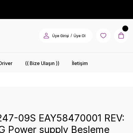
/
Üye Girişi
Üye Ol
Driver
(( Bize Ulaşın ))
İletişim
47-09S EAY58470001 REV:
 LG Power supply Besleme