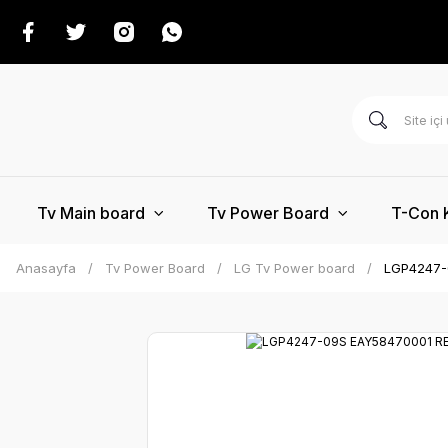
Tv Main board
Tv Power Board
T-Con 
Anasayfa
Tv Power Board
LG Tv Power board
LGP4247-0