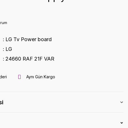
orum
LG Tv Power board
LG
24660 RAF 21F VAR
deri
Aynı Gün Kargo
si