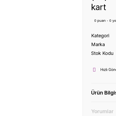
kart
0 puan - 0 y
Kategori
Marka
Stok Kodu
Hızlı Gön
Ürün Bilgi
Yorumlar