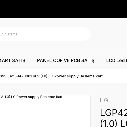
KART SATIŞ
PANEL COF VE PCB SATIŞ
LCD Led 
9S EAY58470001 REV:(1.0) LG Power supply Besleme kart
LG
LGP42
(1.0)