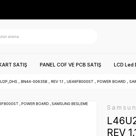
KART SATIŞ
PANEL COF VE PCB SATIŞ
LCD Led 
U2P_DHS , BN44-00635B , REV 1.1 , UE46F8000ST , POWER BOARD , 
Samsu
L46U2
REV 1