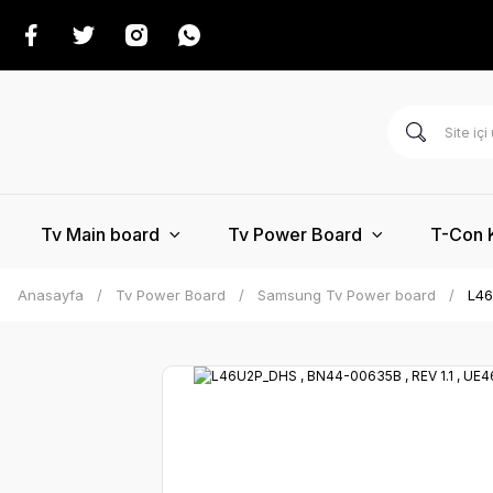
Tv Main board
Tv Power Board
T-Con 
Anasayfa
Tv Power Board
Samsung Tv Power board
L46