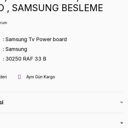
D , SAMSUNG BESLEME
orum
Samsung Tv Power board
Samsung
30250 RAF 33 B
deri
Aynı Gün Kargo
si