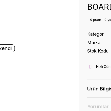
BOAR
0 puan - 0 y
Kategori
Marka
kendi
Stok Kodu
Hızlı Gön
Ürün Bilgi
Yorumlar