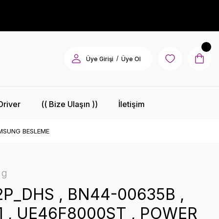
/
Üye Girişi
Üye Ol
Driver
(( Bize Ulaşın ))
İletişim
SAMSUNG BESLEME
ng
P_DHS , BN44-00635B ,
.1 , UE46F8000ST , POWER