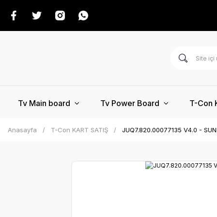
Tv Main board
Tv Power Board
T-Con 
Anasayfa
T-Con KART SATIŞ
JUQ7.820.00077135 V4.0 - S