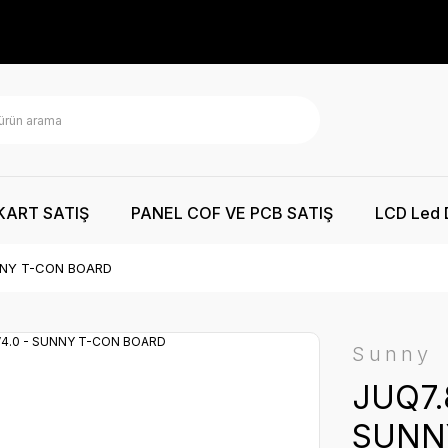
KART SATIŞ
PANEL COF VE PCB SATIŞ
LCD Led 
UNNY T-CON BOARD
Sunny
JUQ7.
SUNN