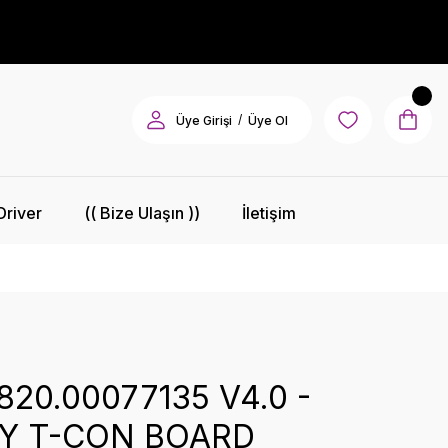
/
Üye Girişi
Üye Ol
Driver
(( Bize Ulaşın ))
İletişim
820.00077135 V4.0 -
Y T-CON BOARD