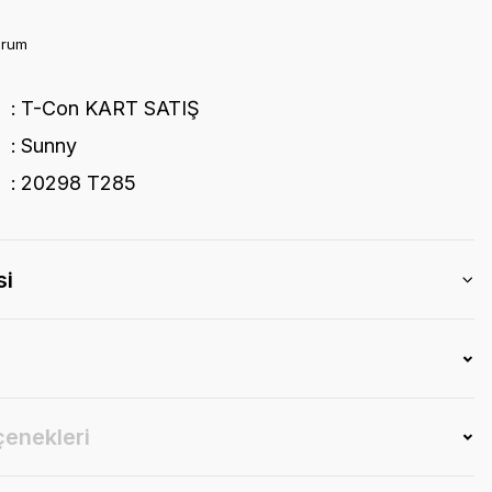
orum
T-Con KART SATIŞ
Sunny
20298 T285
si
çenekleri