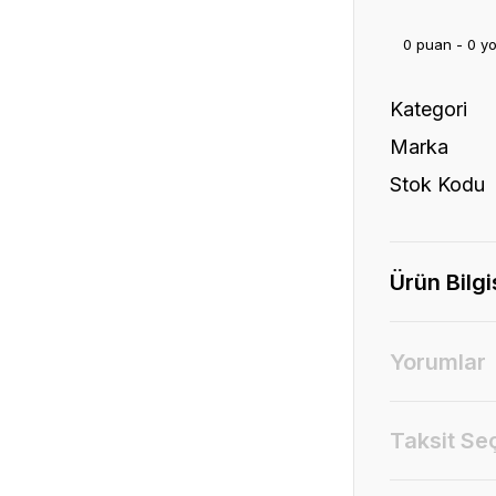
0 puan - 0 y
Kategori
Marka
Stok Kodu
Ürün Bilgi
Yorumlar
Taksit Se