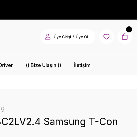
/
Üye Girişi
Üye Ol
Driver
(( Bize Ulaşın ))
İletişim
ng
C2LV2.4 Samsung T-Con