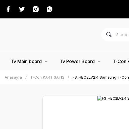
Tv Main board
Tv Power Board
T-Con 
Anasayfa
T-Con KART SATIŞ
FS_HBC2LV2.4 Samsung T-Con