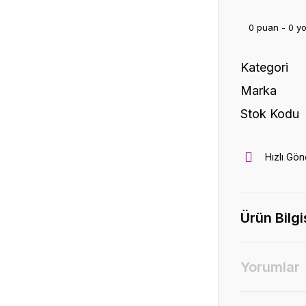
0 puan - 0 y
Kategori
Marka
Stok Kodu
Hızlı Gön
Ürün Bilgi
Yorumlar