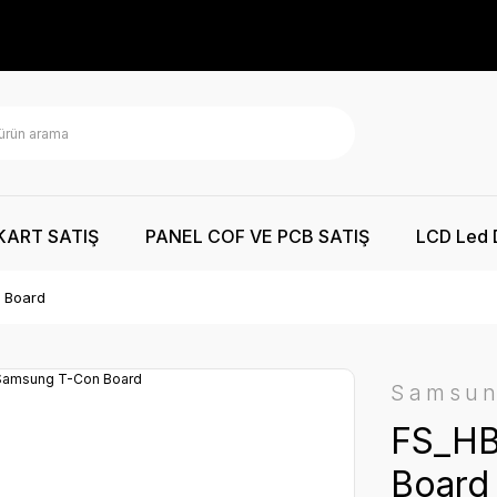
KART SATIŞ
PANEL COF VE PCB SATIŞ
LCD Led 
 Board
Samsu
FS_HB
Board