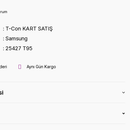
orum
T-Con KART SATIŞ
Samsung
25427 T95
deri
Aynı Gün Kargo
si