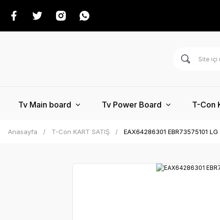
Tv Main board
Tv Power Board
T-Con 
Anasayfa
T-Con KART SATIŞ
EAX64286301 EBR73575101 LG