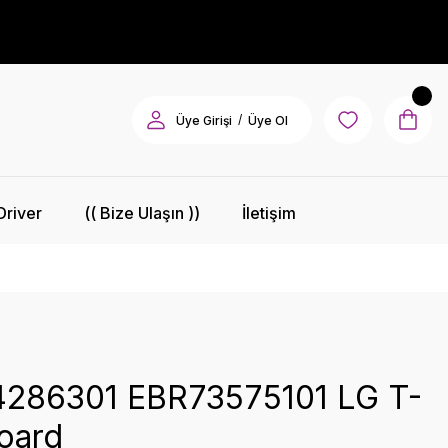
/
Üye Girişi
Üye Ol
Driver
(( Bize Ulaşın ))
İletişim
286301 EBR73575101 LG T-
oard