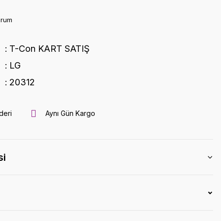
orum
T-Con KART SATIŞ
LG
20312
deri
Aynı Gün Kargo
si