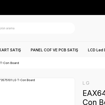
KART SATIŞ
PANEL COF VE PCB SATIŞ
LCD Led 
 T-Con Board
LG
EAX64
Con B