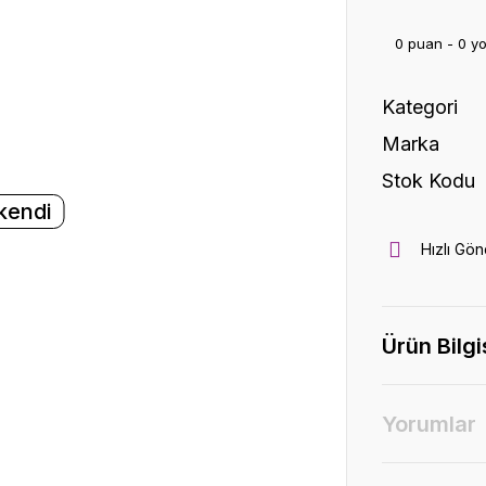
0 puan - 0 y
Kategori
Marka
Stok Kodu
kendi
Hızlı Gön
Ürün Bilgi
Yorumlar