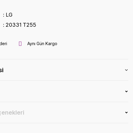
LG
20331 T255
deri
Aynı Gün Kargo
si
çenekleri