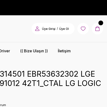
/
Üye Girişi
Üye Ol
Driver
(( Bize Ulaşın ))
İletişim
314501 EBR53632302 LGE
91012 42T1_CTAL LG LOGIC
orum