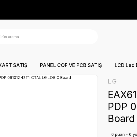
KART SATIŞ
PANEL COF VE PCB SATIŞ
LCD Led 
LG
EAX61
PDP 0
Board
0 puan - 0 y