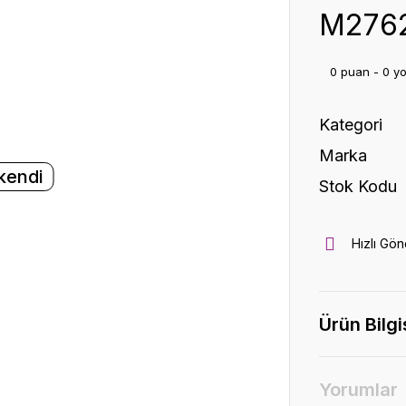
M2762
0 puan - 0 y
Kategori
Marka
kendi
Stok Kodu
Hızlı Gön
Ürün Bilgi
Yorumlar