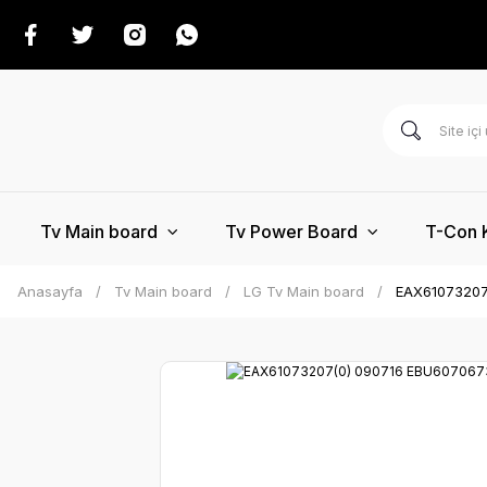
Tv Main board
Tv Power Board
T-Con 
Anasayfa
Tv Main board
LG Tv Main board
EAX61073207