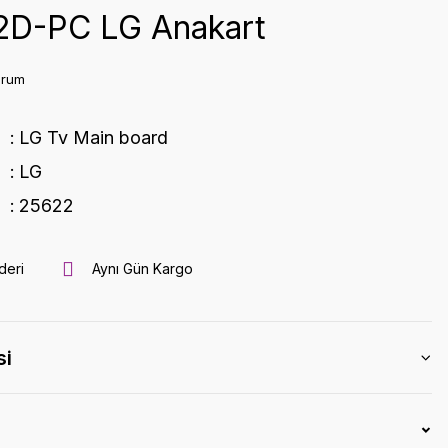
D-PC LG Anakart
orum
LG Tv Main board
LG
25622
deri
Aynı Gün Kargo
si