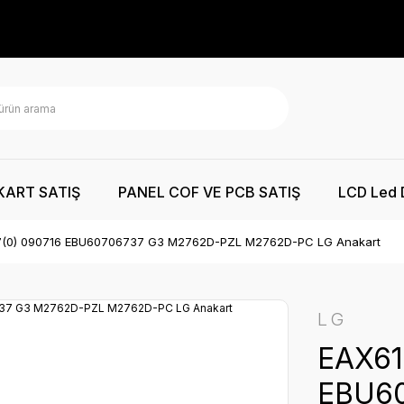
KART SATIŞ
PANEL COF VE PCB SATIŞ
LCD Led 
(0) 090716 EBU60706737 G3 M2762D-PZL M2762D-PC LG Anakart
LG
EAX61
EBU6