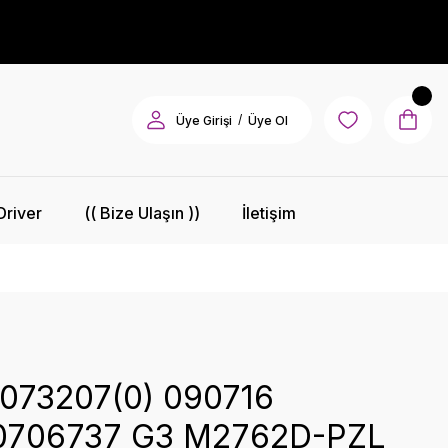
/
Üye Girişi
Üye Ol
Driver
(( Bize Ulaşın ))
İletişim
073207(0) 090716
0706737 G3 M2762D-PZL