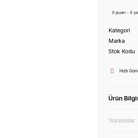
0 puan - 0 y
Kategori
Marka
Stok Kodu
Hızlı Gön
Ürün Bilgi
Yorumlar