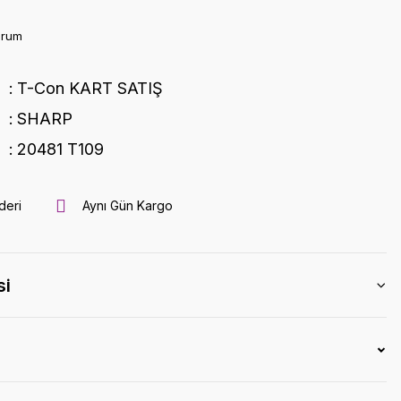
orum
T-Con KART SATIŞ
SHARP
20481 T109
deri
Aynı Gün Kargo
si