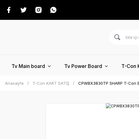
Tv Main board
Tv Power Board
T-Con 
Anasayfa
T-Con KART SATIŞ
CPWBX3830TP SHARP T-Con 