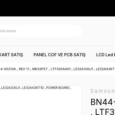
KART SATIŞ
PANEL COF VE PCB SATIŞ
LCD Led 
4-00213A , REV 1.1 , MK32P5T , LTF320AA01 , LE32A330J1 , LE32A43
Samsu
BN44-
, LTF