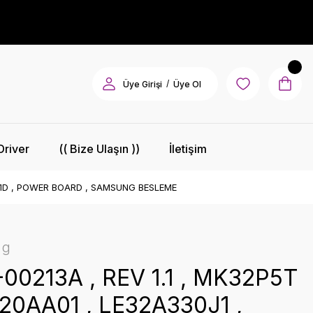
/
Üye Girişi
Üye Ol
Driver
(( Bize Ulaşın ))
İletişim
6T1D , POWER BOARD , SAMSUNG BESLEME
ng
00213A , REV 1.1 , MK32P5T
320AA01 , LE32A330J1 ,