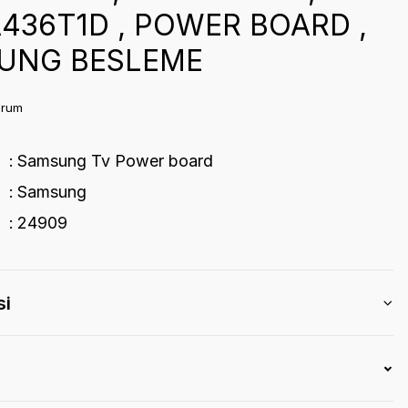
436T1D , POWER BOARD ,
UNG BESLEME
orum
Samsung Tv Power board
Samsung
24909
si