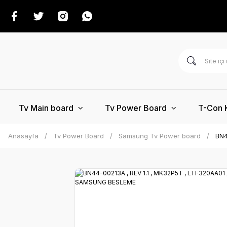
Tv Main board
Tv Power Board
T-Con 
Anasayfa
Tv Power Board
Samsung Tv Power board
BN4