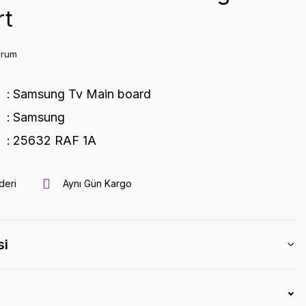
rt
orum
Samsung Tv Main board
Samsung
25632 RAF 1A
deri
Aynı Gün Kargo
si