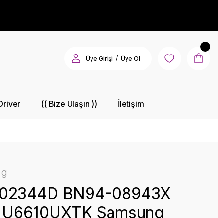
/
Üye Girişi
Üye Ol
Driver
(( Bize Ulaşın ))
İletişim
ng
-02344D BN94-08943X
JU6610UXTK Samsung