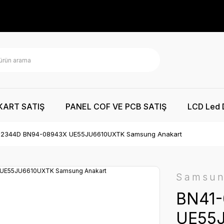
KART SATIŞ
PANEL COF VE PCB SATIŞ
LCD Led 
02344D BN94-08943X UE55JU6610UXTK Samsung Anakart
Samsu
BN41
UE55