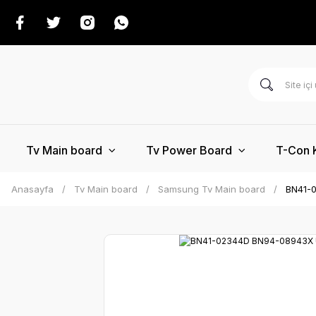
Tv Main board
Tv Power Board
T-Con 
Anasayfa
Tv Main board
Samsung Tv Main board
BN41-