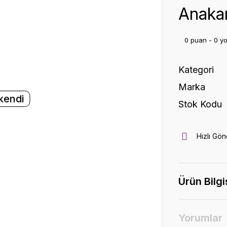
Anaka
0 puan - 0 y
Kategori
Marka
kendi
Stok Kodu
Hızlı Gön
Ürün Bilgi
Yorumlar