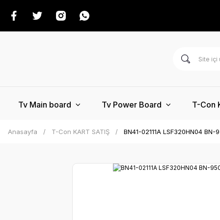
Tv Main board
Tv Power Board
T-Con 
Anasayfa
T-Con KART SATIŞ
BN41-02111A LSF320HN04 BN-