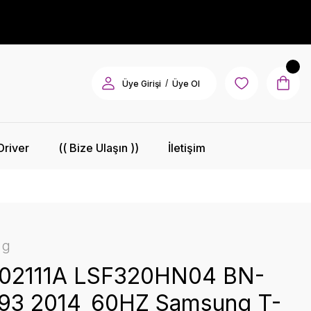
/
Üye Girişi
Üye Ol
Driver
(( Bize Ulaşın ))
İletişim
ng
02111A LSF320HN04 BN-
93 2014_60HZ Samsung T-