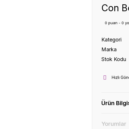
Con B
0 puan - 0 y
Kategori
Marka
Stok Kodu
Hızlı Gön
Ürün Bilgi
Yorumlar