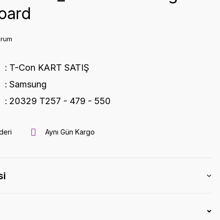
oard
orum
T-Con KART SATIŞ
Samsung
20329 T257 - 479 - 550
deri
Aynı Gün Kargo
si