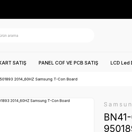
KART SATIŞ
PANEL COF VE PCB SATIŞ
LCD Led 
9501893 2014_60HZ Samsung T-Con Board
Samsu
BN41-
95018