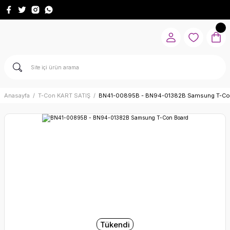
Anasayfa
T-Con KART SATIŞ
BN41-00895B - BN94-01382B Samsung T-Co
Tükendi