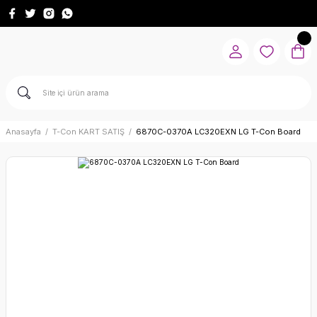
Anasayfa
T-Con KART SATIŞ
6870C-0370A LC320EXN LG T-Con Board