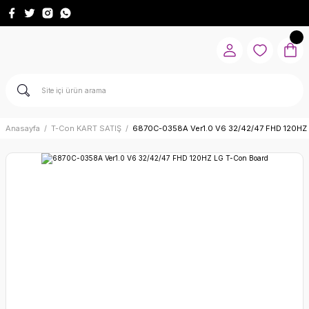
Anasayfa
T-Con KART SATIŞ
6870C-0358A Ver1.0 V6 32/42/47 FHD 120HZ