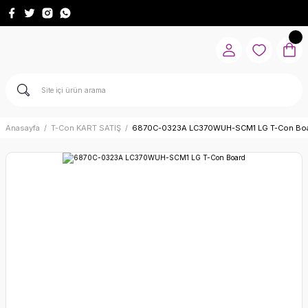
Anasayfa
T-Con KART SATIŞ
6870C-0323A LC370WUH-SCM1 LG T-Con Bo