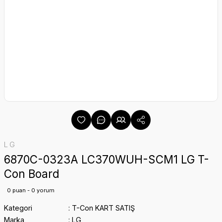
LG
6870C-0323A LC370WUH-SCM1 LG T-
Con Board
0 puan - 0 yorum
Kategori
T-Con KART SATIŞ
Marka
LG