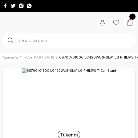
Anasayfa
T-Con KART SATIŞ
6870C-0180C LC420WU6-SLA1 LG PHILIPS T-
Tükendi