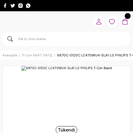
Anasayfa
T-Con KART SATIŞ
6870C-0120C LC470WU4-SLA1 LG PHILIPS T-
Tükendi