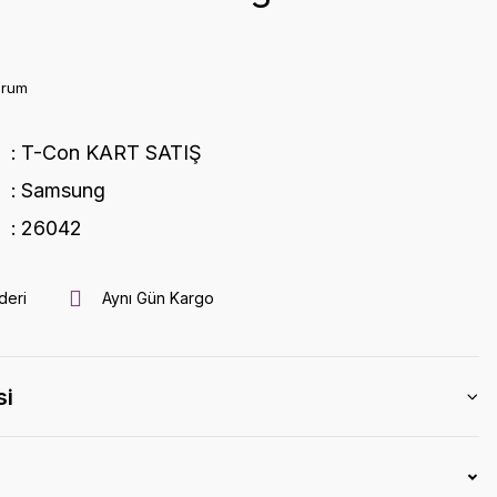
orum
T-Con KART SATIŞ
Samsung
26042
deri
Aynı Gün Kargo
si