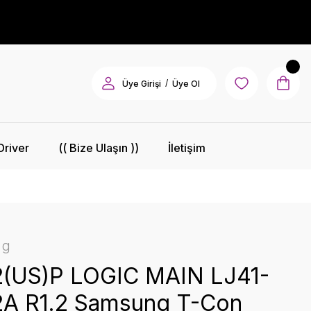
/
Üye Girişi
Üye Ol
Driver
(( Bize Ulaşın ))
İletişim
ng
(US)P LOGIC MAIN LJ41-
A R1.2 Samsung T-Con