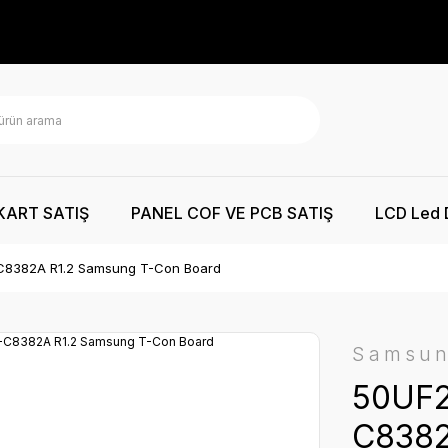
KART SATIŞ
PANEL COF VE PCB SATIŞ
LCD Led 
C8382A R1.2 Samsung T-Con Board
Samsu
50UF2
C8382