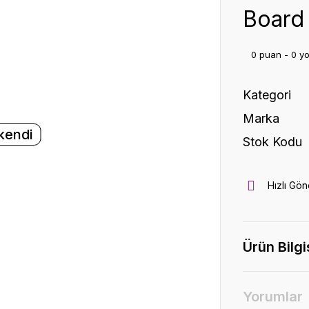
Board
0 puan - 0 y
Kategori
Marka
kendi
Stok Kodu
Hızlı Gön
Ürün Bilgi
Yorumlar