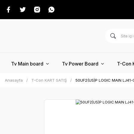
Tv Main board
Tv Power Board
T-Con 
Anasayfa
T-Con KART SATIŞ
50UF2(US)P LOGIC MAIN LJ41-