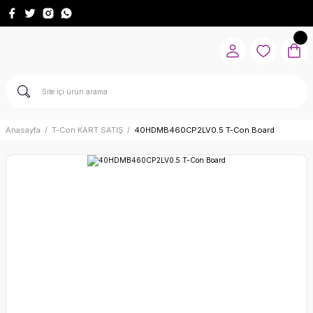
Anasayfa
T-Con KART SATIŞ
40HDMB460CP2LV0.5 T-Con Board