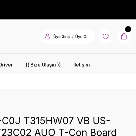
/
Üye Girişi
Üye Ol
Driver
(( Bize Ulaşın ))
İletişim
-C0J T315HW07 VB US-
23C02 AUO T-Con Board