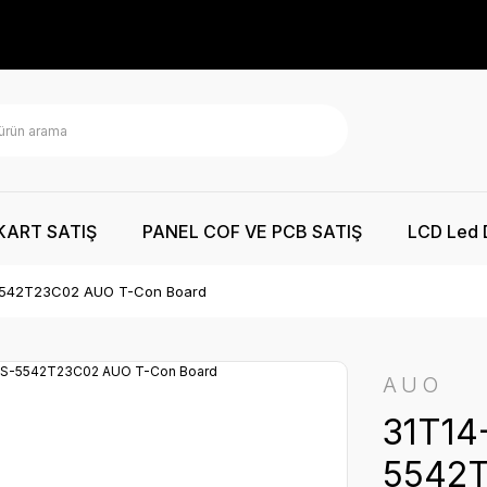
KART SATIŞ
PANEL COF VE PCB SATIŞ
LCD Led 
5542T23C02 AUO T-Con Board
AUO
31T14
5542T