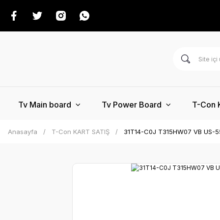
Tv Main board
Tv Power Board
T-Con 
Anasayfa
T-Con KART SATIŞ
31T14-C0J T315HW07 VB US-