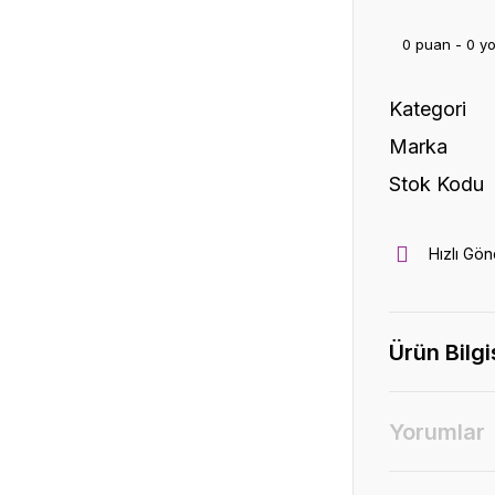
0 puan - 0 y
Kategori
Marka
Stok Kodu
Hızlı Gön
Ürün Bilgi
Yorumlar