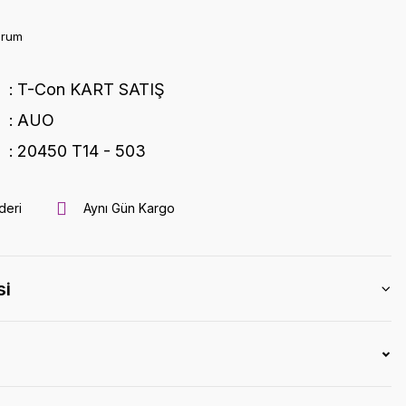
orum
T-Con KART SATIŞ
AUO
20450 T14 - 503
deri
Aynı Gün Kargo
si