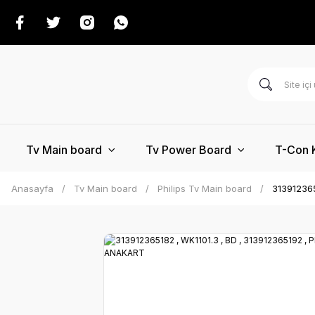
Tv Main board
Tv Power Board
T-Con 
Anasayfa
Tv Main board
Philips Tv Main board
313912365