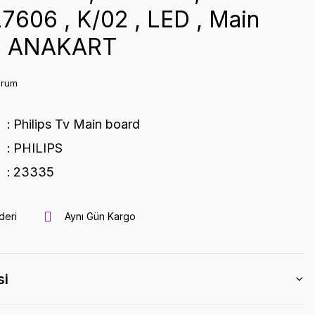
7606 , K/02 , LED , Main
, ANAKART
orum
Philips Tv Main board
PHILIPS
23335
deri
Aynı Gün Kargo
si