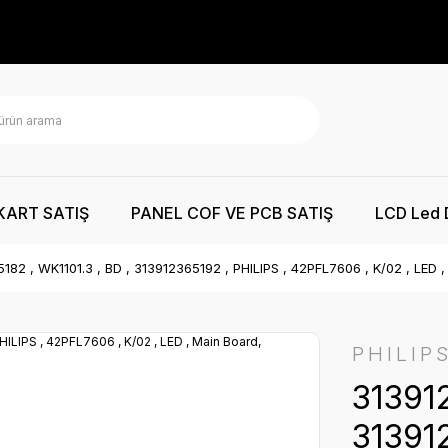
KART SATIŞ
PANEL COF VE PCB SATIŞ
LCD Led 
182 , WK1101.3 , BD , 313912365192 , PHILIPS , 42PFL7606 , K/02 , LED
PHILIP
313912
313912