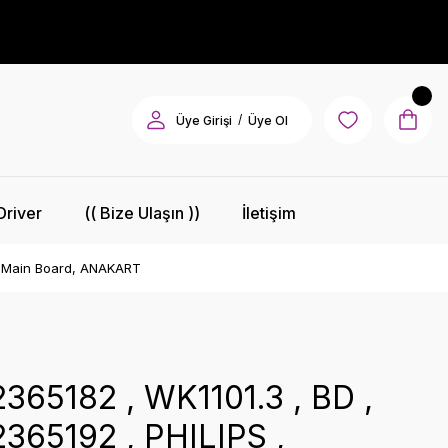
/
Üye Girişi
Üye Ol
Driver
(( Bize Ulaşın ))
İletişim
 , Main Board, ANAKART
S
365182 , WK1101.3 , BD ,
365192 , PHILIPS ,