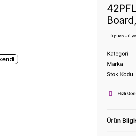
42PFL
Board
0 puan - 0 y
Kategori
kendi
Marka
Stok Kodu
Hızlı Gön
Ürün Bilgi