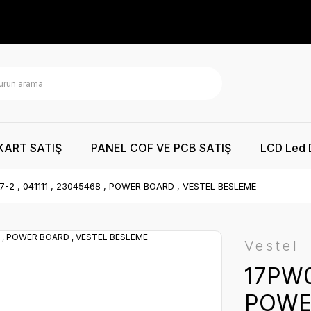
KART SATIŞ
PANEL COF VE PCB SATIŞ
LCD Led 
-2 , 041111 , 23045468 , POWER BOARD , VESTEL BESLEME
Vestel
17PW07
POWE