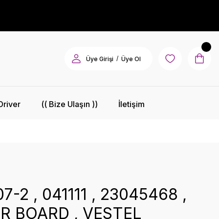
/
Üye Girişi
Üye Ol
Driver
(( Bize Ulaşın ))
İletişim
-2 , 041111 , 23045468 ,
R BOARD , VESTEL