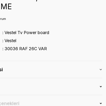
EME
orum
Vestel Tv Power board
Vestel
30036 RAF 26C VAR
si
çenekleri