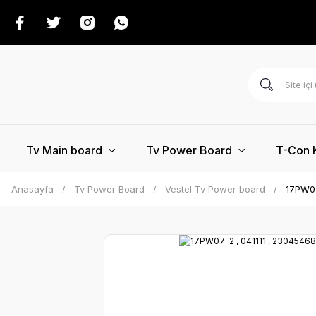
Tv Main board
Tv Power Board
T-Con 
Anasayfa
Tv Power Board
Vestel Tv Power board
17PW07