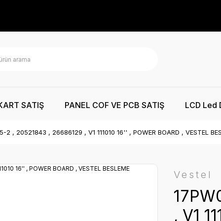
KART SATIŞ
PANEL COF VE PCB SATIŞ
LCD Led 
-2 , 20521843 , 26686129 , V1 111010 16'' , POWER BOARD , VESTEL B
Vestel
17PW0
, V1 1