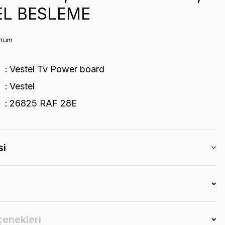
EL BESLEME
orum
Vestel Tv Power board
Vestel
26825 RAF 28E
si
çenekleri