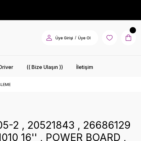
/
Üye Girişi
Üye Ol
Driver
(( Bize Ulaşın ))
İletişim
ESLEME
5-2 , 20521843 , 26686129
11010 16'' , POWER BOARD ,