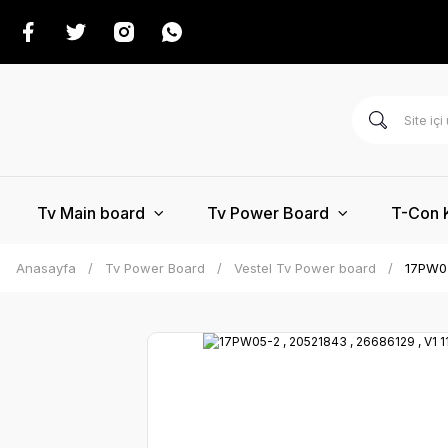
Tv Main board
Tv Power Board
T-Con 
Anasayfa
Tv Power Board
Vestel Tv Power board
17PW05