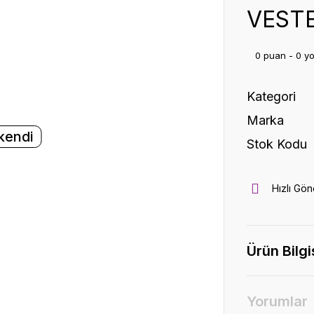
VEST
0 puan - 0 y
Kategori
Marka
kendi
Stok Kodu
Hızlı Gön
Ürün Bilgi
Yorumlar