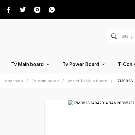
Tv Main board
Tv Power Board
T-Con 
Anasayfa
Tv Main board
Vestel Tv Main board
17MB82S 