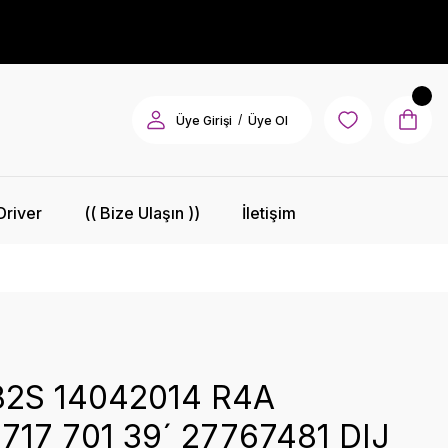
/
Üye Girişi
Üye Ol
Driver
(( Bize Ulaşın ))
İletişim
2S 14042014 R4A
717 701 39´ 27767481 DIJ