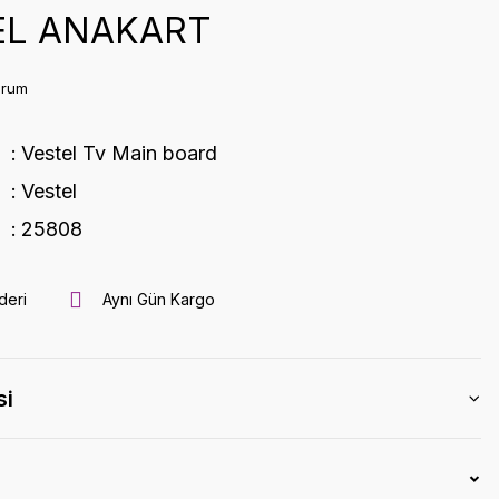
EL ANAKART
orum
Vestel Tv Main board
Vestel
25808
deri
Aynı Gün Kargo
si