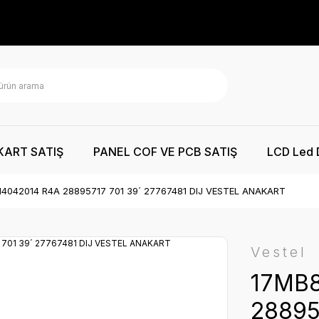
KART SATIŞ
PANEL COF VE PCB SATIŞ
LCD Led 
14042014 R4A 28895717 701 39´ 27767481 DIJ VESTEL ANAKART
Vestel
17MB8
28895