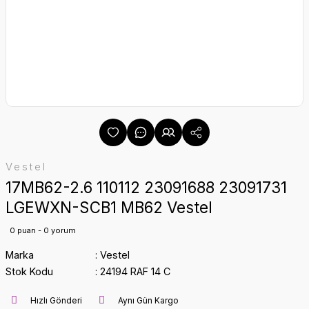
Vestel
17MB62-2.6 110112 23091688 23091731
LGEWXN-SCB1 MB62 Vestel
0 puan - 0 yorum
Marka
Vestel
Stok Kodu
24194 RAF 14 C
Hızlı Gönderi
Aynı Gün Kargo