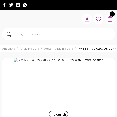
Anasayfa
Tv Main board
Vestel Tv Main board
17MB35-1 V2 020708 2044
Tükendi