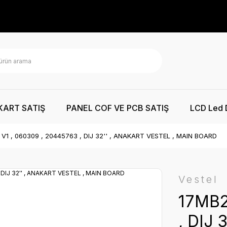
KART SATIŞ
PANEL COF VE PCB SATIŞ
LCD Led 
V1 , 060309 , 20445763 , DIJ 32'' , ANAKART VESTEL , MAIN BOARD
Vestel
17MB2
, DIJ