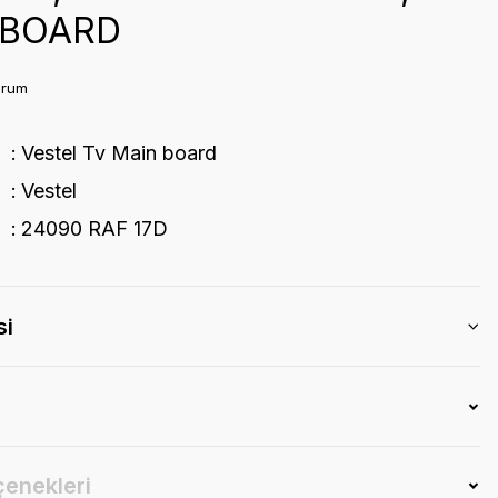
 BOARD
orum
Vestel Tv Main board
Vestel
24090 RAF 17D
si
çenekleri