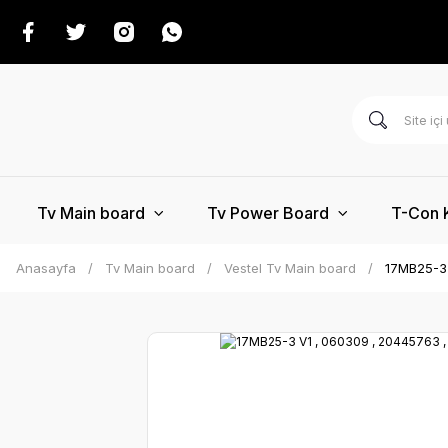
Tv Main board
Tv Power Board
T-Con 
Anasayfa
Tv Main board
Vestel Tv Main board
17MB25-3 