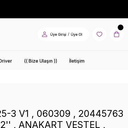
/
Üye Girişi
Üye Ol
Driver
(( Bize Ulaşın ))
İletişim
5-3 V1 , 060309 , 20445763
 32'' , ANAKART VESTEL ,