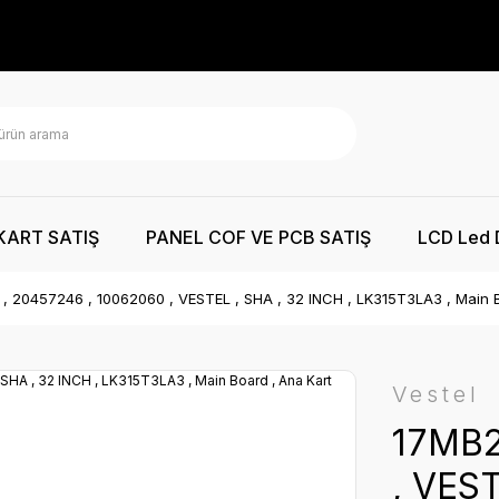
KART SATIŞ
PANEL COF VE PCB SATIŞ
LCD Led 
, 20457246 , 10062060 , VESTEL , SHA , 32 INCH , LK315T3LA3 , Main B
Vestel
17MB2
, VEST