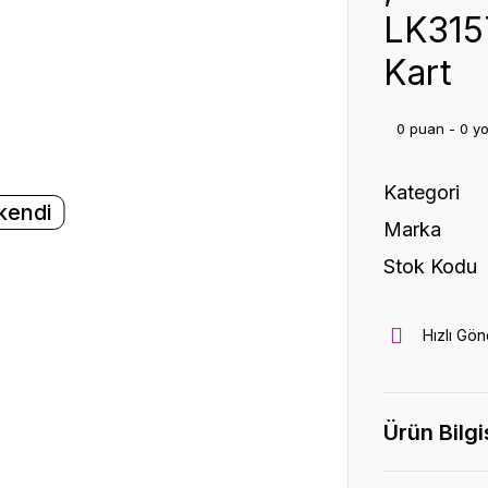
LK315
Kart
0 puan - 0 y
Kategori
kendi
Marka
Stok Kodu
Hızlı Gön
Ürün Bilgi