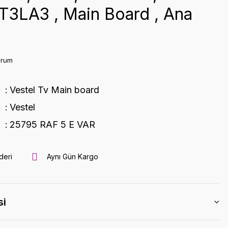
T3LA3 , Main Board , Ana
orum
Vestel Tv Main board
Vestel
25795 RAF 5 E VAR
deri
Aynı Gün Kargo
si