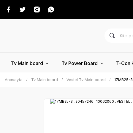
Tv Main board
Tv Power Board
T-Con 
Anasayfa
Tv Main board
Vestel Tv Main board
17MB25-3 