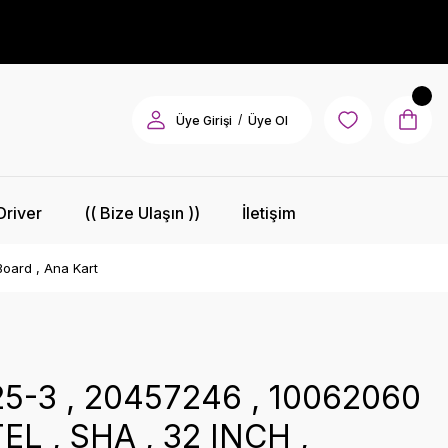
/
Üye Girişi
Üye Ol
Driver
(( Bize Ulaşın ))
İletişim
oard , Ana Kart
5-3 , 20457246 , 10062060
EL , SHA , 32 INCH ,