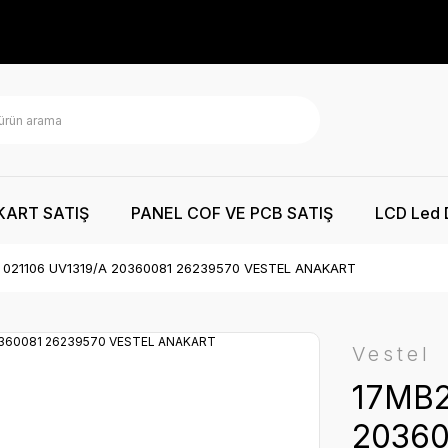
KART SATIŞ
PANEL COF VE PCB SATIŞ
LCD Led 
 021106 UV1319/A 20360081 26239570 VESTEL ANAKART
Vestel
17MB2
20360