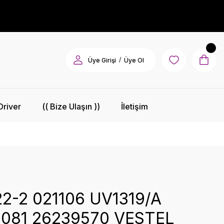
/
Üye Girişi
Üye Ol
Driver
(( Bize Ulaşın ))
İletişim
2-2 021106 UV1319/A
081 26239570 VESTEL