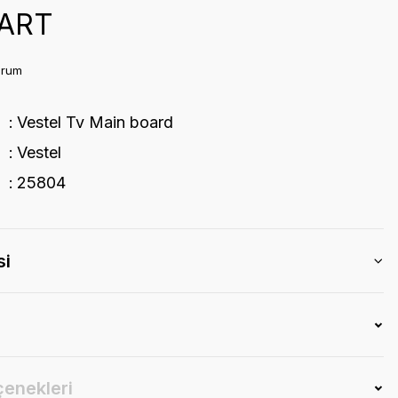
ART
orum
Vestel Tv Main board
Vestel
25804
si
çenekleri