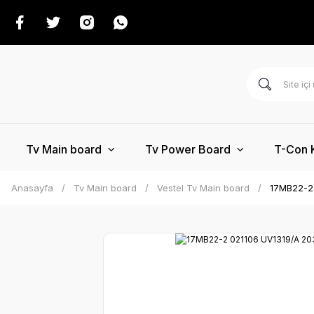
Tv Main board
Tv Power Board
T-Con 
Anasayfa
Tv Main board
Vestel Tv Main board
17MB22-2