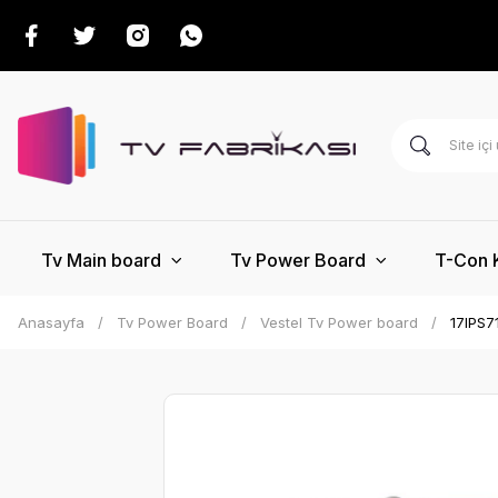
Tv Main board
Tv Power Board
T-Con 
Anasayfa
Tv Power Board
Vestel Tv Power board
17IPS7