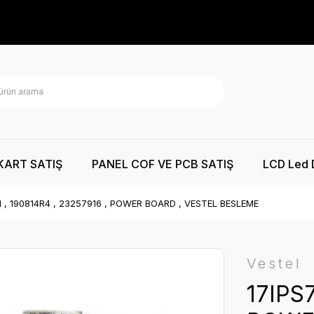
KART SATIŞ
PANEL COF VE PCB SATIŞ
LCD Led 
1 , 190814R4 , 23257916 , POWER BOARD , VESTEL BESLEME
Vestel
17IPS7