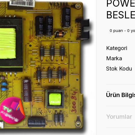
POWE
BESL
0 puan - 0 y
Kategori
Marka
Stok Kodu
Ürün Bilgi
Yorumlar