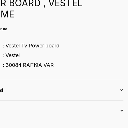
R BOARD , VESTEL
EME
orum
Vestel Tv Power board
Vestel
30084 RAF19A VAR
si