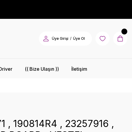
/
Üye Girişi
Üye Ol
Driver
(( Bize Ulaşın ))
İletişim
1 , 190814R4 , 23257916 ,