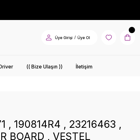
/
Üye Girişi
Üye Ol
Driver
(( Bize Ulaşın ))
İletişim
1 , 190814R4 , 23216463 ,
R BOARD , VESTEL