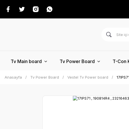
Tv Main board
Tv Power Board
T-Con 
Anasayfa
Tv Power Board
Vestel Tv Power board
17IPS7