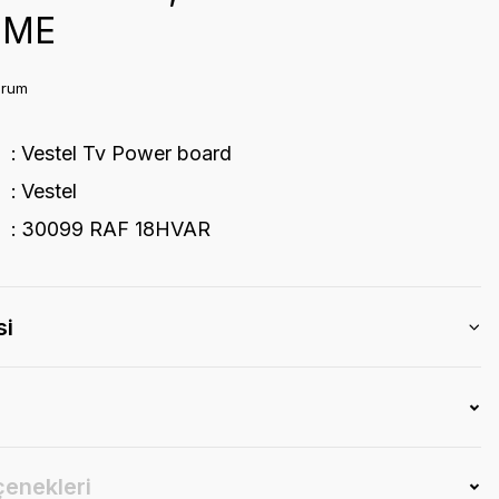
EME
orum
Vestel Tv Power board
Vestel
30099 RAF 18HVAR
si
çenekleri