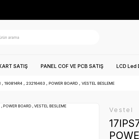
KART SATIŞ
PANEL COF VE PCB SATIŞ
LCD Led 
1 , 190814R4 , 23216463 , POWER BOARD , VESTEL BESLEME
Vestel
17IPS7
POWE