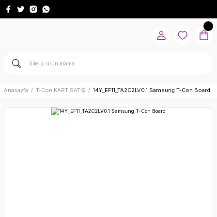
Anasayfa
T-Con KART SATIŞ
14Y_EF11_TA2C2LV0.1 Samsung T-Con Board